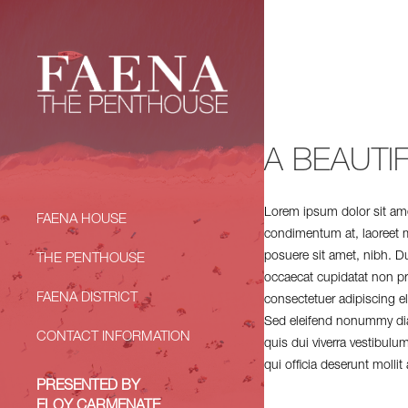
A BEAUTI
Lorem ipsum dolor sit ame
FAENA HOUSE
condimentum at, laoreet 
posuere sit amet, nibh. Du
THE PENTHOUSE
occaecat cupidatat non pro
FAENA DISTRICT
consectetuer adipiscing e
Sed eleifend nonummy diam
CONTACT INFORMATION
quis dui viverra vestibul
qui officia deserunt molli
PRESENTED BY
ELOY CARMENATE