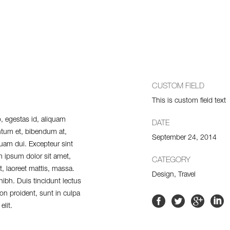
CUSTOM FIELD
This is custom field text
, egestas id, aliquam
DATE
ntum et, bibendum at,
September 24, 2014
quam dui. Excepteur sint
m ipsum dolor sit amet,
CATEGORY
, laoreet mattis, massa.
Design, Travel
ibh. Duis tincidunt lectus
on proident, sunt in culpa
elit.