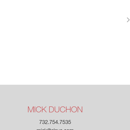
MICK DUCHON
732.754.7535