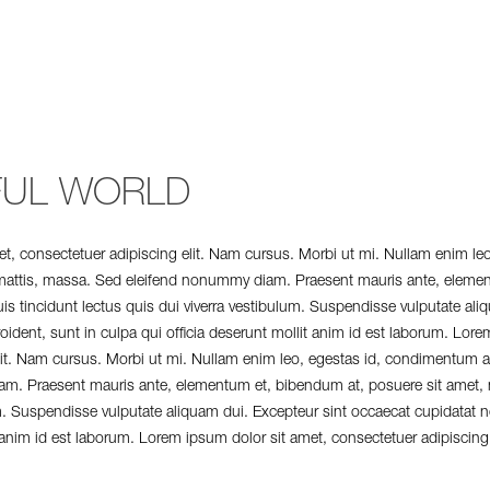
FUL WORLD
t, consectetuer adipiscing elit. Nam cursus. Morbi ut mi. Nullam enim leo
mattis, massa. Sed eleifend nonummy diam. Praesent mauris ante, eleme
is tincidunt lectus quis dui viverra vestibulum. Suspendisse vulputate ali
ident, sunt in culpa qui officia deserunt mollit anim id est laborum. Lore
lit. Nam cursus. Morbi ut mi. Nullam enim leo, egestas id, condimentum at
. Praesent mauris ante, elementum et, bibendum at, posuere sit amet, n
um. Suspendisse vulputate aliquam dui. Excepteur sint occaecat cupidatat n
t anim id est laborum. Lorem ipsum dolor sit amet, consectetuer adipiscing 